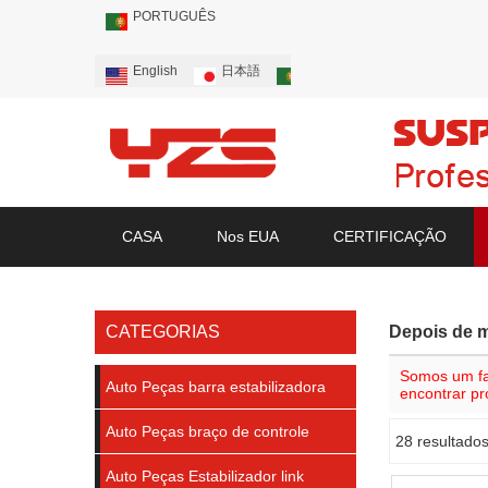
PORTUGUÊS
English
日本語
Português
Русский
CASA
Nos EUA
CERTIFICAÇÃO
CATEGORIAS
Depois de 
Somos um fa
Auto Peças barra estabilizadora
encontrar p
Auto Peças braço de controle
28 resultado
mostruário
Auto Peças Estabilizador link