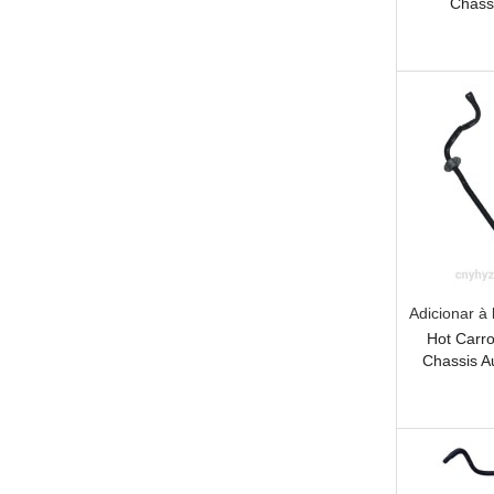
Chass
Suspe
Qualidad
Adicionar à 
Hot Carr
Chassis A
An