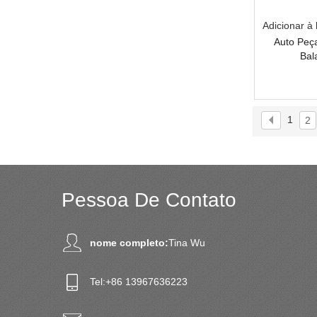
Adicionar à 
Auto Peç
Bal
1
2
Pessoa De Contato
nome completo:
Tina Wu
Tel:
+86 13967636223