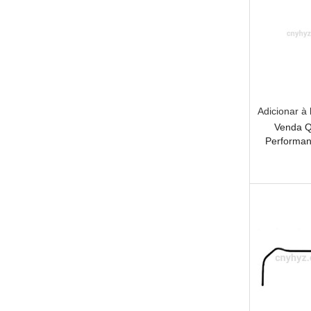
Adicionar à 
Venda Q
Performan
Susp
Est