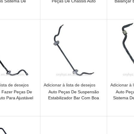
is Sistema De
Peças De Chassis Auto
Balançar 
nsão Com Boa
Sistema De Suspensão
Boa
e Para Sway Bar
lista de desejos
Adicionar à lista de desejos
Adicionar à 
o Fazer Peças De
Auto Peças De Suspensão
Auto Peç
uto Para Ajustável
Estabilizador Bar Com Boa
Sistema D
ti Roll Bar
Qualidade
Frente 