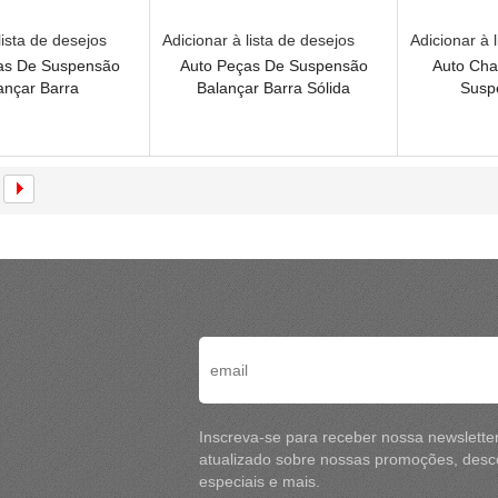
lista de desejos
Adicionar à lista de desejos
Adicionar à 
as De Suspensão
Auto Peças De Suspensão
Auto Cha
ançar Barra
Balançar Barra Sólida
Susp
Est
Inscreva-se para receber nossa newslette
atualizado sobre nossas promoções, desco
especiais e mais.