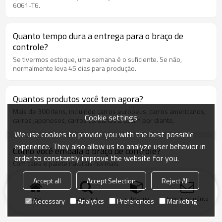
6061-T6.
extremidades frontais, embora sejam realmente robustas,
precisam estar intactas para funcionar conforme projetado. Sei
que você pode não querer gastar nenhum dinheiro com isso e
Quanto tempo dura a entrega para o braço de
querer que dure mais um ano, mas é uma infeliz falsa economia
não substituir uma bucha de braço de controle.
controle?
Se tivermos estoque, uma semana é o suficiente. Se não,
normalmente leva 45 dias para produção.
Quantos produtos você tem agora?
Mais de 300 itens, incluindo carros europeus, carros americanos,
Cookie settings
carros japoneses, carros coreanos e assim por diante.
We use cookies to provide you with the best possible
experience. They also allow us to analyze user behavior in
Como você embala o braço de controle?
order to constantly improve the website for you.
Com caixa e palete naturais normais.
Accept all
Accept Selection
Reject All
Quanto tempo é o tempo de garantia?
casa
procurar
categoria
Enviar inquérito
Necessary
Analytics
Preferences
Marketing
Abt. 2 ou 3 anos.