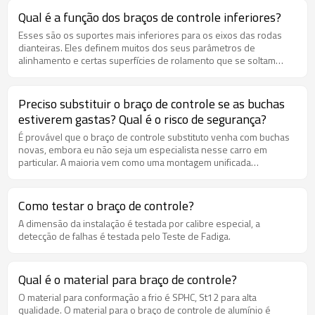
por um preço mais barato do que apenas substituir as buchas,
Qual é a função dos braços de controle inferiores?
mas eu não sou um especialista nesse carro em particular.
Esses são os suportes mais inferiores para os eixos das rodas
Sempre vale a pena substituir as buchas nos braços de controle.
dianteiras. Eles definem muitos dos seus parâmetros de
Eu não mexeria com nada que tenha a ver com integridade da
alinhamento e certas superfícies de rolamento que se soltam
suspensão dianteira, a menos que você more em algum lugar
podem causar problemas de direção e desgaste dos pneus. Eles
onde as estradas sejam perfeitas e imaculadas, você nunca
também podem ser dobrados em caso de colisão e abuso.
precise fazer manobras evasivas e nunca faça curvas. Ele também
pode afetar substancialmente o alinhamento frontal, dependendo
Preciso substituir o braço de controle se as buchas
de quão desgastado está, o que afeta o quão reto o carro vai na
estiverem gastas? Qual é o risco de segurança?
estrada e como ele responde ao comando da direção. As
É provável que o braço de controle substituto venha com buchas
extremidades frontais, embora sejam realmente robustas,
novas, embora eu não seja um especialista nesse carro em
precisam estar intactas para funcionar conforme projetado. Sei
particular. A maioria vem como uma montagem unificada
que você pode não querer gastar nenhum dinheiro com isso e
atualmente, e para um carro tão amplamente produzido como o
querer que dure mais um ano, mas é uma infeliz falsa economia
Accord, você provavelmente poderia substituir a unidade inteira
não substituir uma bucha de braço de controle.
por um preço mais barato do que apenas substituir as buchas,
Como testar o braço de controle?
mas eu não sou um especialista nesse carro em particular.
A dimensão da instalação é testada por calibre especial, a
Sempre vale a pena substituir as buchas nos braços de controle.
detecção de falhas é testada pelo Teste de Fadiga.
Eu não mexeria com nada que tenha a ver com integridade da
suspensão dianteira, a menos que você more em algum lugar
onde as estradas sejam perfeitas e imaculadas, você nunca
precise fazer manobras evasivas e nunca faça curvas. Ele também
Qual é o material para braço de controle?
pode afetar substancialmente o alinhamento frontal, dependendo
O material para conformação a frio é SPHC, St12 para alta
de quão desgastado está, o que afeta o quão reto o carro vai na
qualidade. O material para o braço de controle de alumínio é
estrada e como ele responde ao comando da direção. As