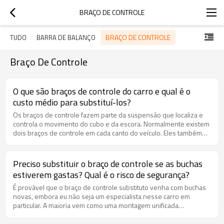
BRAÇO DE CONTROLE
BRAÇO DE CONTROLE
TUDO
BARRA DE BALANÇO
Braço De Controle
O que são braços de controle do carro e qual é o
custo médio para substituí-los?
Os braços de controle fazem parte da suspensão que localiza e
controla o movimento do cubo e da escora. Normalmente existem
dois braços de controle em cada canto do veículo. Eles também
têm buchas e juntas esféricas, que geralmente precisam ser
substituídos durante o tempo, uma vez que são itens de
desgaste. O custo de substituição varia dependendo do veículo.
Preciso substituir o braço de controle se as buchas
Os braços de controle custam valores diferentes dependendo do
estiverem gastas? Qual é o risco de segurança?
veículo, bem como da mão de obra para instalar. Alguns são fáceis
de instalar e demoram pouco tempo, enquanto outros podem
É provável que o braço de controle substituto venha com buchas
demorar várias horas.
novas, embora eu não seja um especialista nesse carro em
particular. A maioria vem como uma montagem unificada
atualmente, e para um carro tão amplamente produzido como o
Accord, você provavelmente poderia substituir a unidade inteira