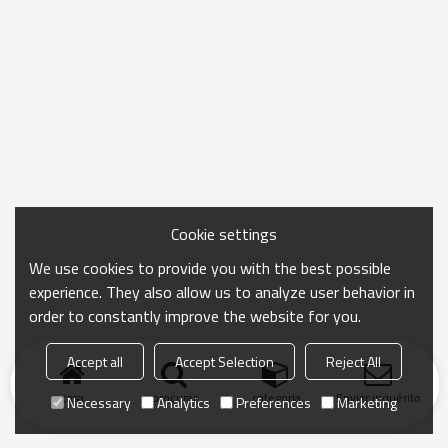
Cookie settings
We use cookies to provide you with the best possible
experience. They also allow us to analyze user behavior in
order to constantly improve the website for you.
Accept all
Accept Selection
Reject All
casa
procurar
categoria
Enviar inquérito
Necessary
Analytics
Preferences
Marketing