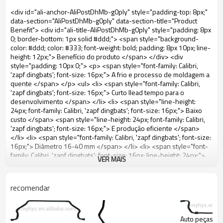
<div id="ali-anchor-AliPostDhMb-g0ply" style="padding-top: 8px;" data-section="AliPostDhMb-g0ply" data-section-title="Product Benefit"> <div id="ali-title-AliPostDhMb-g0ply" style="padding: 8px 0; border-bottom: 1px solid #ddd;"> <span style="background-color: #ddd; color: #333; font-weight: bold; padding: 8px 10px; line-height: 12px;"> Benefício do produto </span> </div> <div style="padding: 10px 0;"> <p> <span style="font-family: Calibri, 'zapf dingbats'; font-size: 16px;"> A frio e processo de moldagem a quente </span> </p> <ul> <li> <span style="font-family: Calibri, 'zapf dingbats'; font-size: 16px;"> Curto llead tempo para o desenvolvimento </span> </li> <li> <span style="line-height: 24px; font-family: Calibri, 'zapf dingbats'; font-size: 16px;"> Baixo custo </span> <span style="line-height: 24px; font-family: Calibri, 'zapf dingbats'; font-size: 16px;"> E produção eficiente </span> </li> <li> <span style="font-family: Calibri, 'zapf dingbats'; font-size: 16px;"> Diâmetro 16-40 mm </span> </li> <li> <span style="font-family: Calibri, 'zapf dingbats'; font-size: 16px; line-height: 24px;"> Boa propriedade mecânica com forma de boa aparência </span> </li> <li> <span style="font-family: Calibri, 'zapf dingbats'; font-size: 16px; line-height: 24px;"> Qualquer tipo de furo, qualquer cor que você pode escolher </span> </li> </ul> <div><span style="font-family: Calibri, 'zapf dingbats'; font-size: medium;"><span style="line-height: 24px;"><img src="http://i03.i.aliimg.com/simg/single/icon/placeholder_100x100.png" data-src="http://g03.s.alicdn.com/kf/HTB11Oq7IXXXXXXsXXXXq6xXFXXXC/200215139/HTB11Oq7IXXXXXXsXXXXq6xXFXXXC.jpg" data-alt="High Performance Auto peças de suspensão sólida Stabilizer Rod" ori-width="962" ori-height="506" /> <noscript><img src="http://g03.s.alicdn.com/kf/HTB11Oq7IXXXXXXsXXXXq6xXFXXXC/200215139/HTB11Oq7IXXXXXXsXXXXq6xXFXXXC.jpg" alt="High Performance Auto peças de suspensão sólida Stabilizer Rod" ori-width="962" ori-height="506"></noscript> <span>&nbsp;</span></span></span></div> </div> </div> <div id="ali-anchor-AliPostDhMb-cxscn" style="padding-top: 8px;" data-section="AliPostDhMb-cxscn" data-section-title="Packaging & Shipping"> <div id="ali-title-AliPostDhMb-cxscn" style="padding: 8px 0; border-bottom: 1px solid #ddd;"> <span style="background-color: #ddd; color: #333; font-weight: bold; padding: 8px 10px; line-height: 12px;"> Embalagem e transporte </span> </div> <div style="padding: 10px 0;"> <div> <span style="font-size: 16px; font-family: Calibri, 'zapf dingbats';">1. Embalagem: embalagem netural ou como por a exigência do cliente.</span><br><span style="font-size: 16px; font-family: Calibri, 'zapf dingbats';">2. Tempo de entrega: 30-45days após ter recebido seu depósito avançado.</span> </div> <div><img src="http://i03.i.aliimg.com/simg/single/icon/placeholder_100x100.png" data-src="http://g04.s.alicdn.com/kf/HTB1_aqAIXXXXXXGXVXXq6xXFXXXG/200215139/HTB1_aqAIXXXXXXGXVXXq6xXFXXXG.jpg" data-alt="High Performance Auto peças de suspensão sólida Stabilizer Rod" ori-width="497" ori-height="497" /> <noscript><img src="http://g04.s.alicdn.com/kf/HTB1_aqAIXXXXXXGXVXXq6xXFXXXG/200215139/HTB1_aqAIXXXXXXGXVXXq6xXFXXXG.jpg" alt="High Performance Auto peças de suspensão sólida Stabilizer Rod" ori-width="497" ori-height="497"></noscript> </div> <div><img src="http://i03.i.aliimg.com/simg/single/icon/placeholder_100x100.png" data-src="http://g03.s.alicdn.com/kf/HTB17hCIIXXXXXXIXFXXq6xXFXXXL/200215139/HTB17hCIIXXXXXXIXFXXq6xXFXXXL.jpg" data-alt="High Performance Auto peças de suspensão sólida Stabilizer Rod" ori-width="780" ori-height="585" /> <noscript><img src="http://g03.s.alicdn.com/kf/HTB17hCIIXXXXXXIXFXXq6xXFXXXL/200215139/HTB17hCIIXXXXXXIXFXXq6xXFXXXL.jpg" alt="High Performance Auto peças de suspensão sólida Stabilizer Rod" ori-width="780" ori-height="585"></noscript> <span>&nbsp;</span></div> </div> </div> <div id="ali-anchor-AliPostDhMb-8u8ec" style="padding-top: 8px;" data-section="AliPostDhMb-8u8ec" data-section-title="Our Services"> <div id="ali-title-AliPostDhMb-8u8ec" style="padding: 8px 0; border-bottom: 1px solid #ddd;"> <span style="background-color: #ddd; color: #333; font-weight: bold; padding: 8px 10px; line-height: 12px;"> Nossos serviços </span> </div> <div style="padding: 10px 0;"> <ul> <li> <span style="line-height: 24px; font-family: Calibri, 'zapf dingbats'; font-size: 16px;"> Qualidade: todas as peças estão sob rigoroso controle de qualidade durante a produção e passou por TS1694, iso9001: 2009. </span> <span style="line-height: 24px; font-family: Calibri, 'zapf dingbats'; font-size: 16px;"> Temos equipamentos avançados e sistema de teste. </span> </li> <li> <span style="line-height: 24px; font-family: Calibri, 'zapf dingbats'; font-size: 16px;"> Preço: preço competitivo e melhor serviço para você. a maior quantidade, preço mais baixo. </span> </li> <li> <span style="line-height: 24px; font-family: Calibri, 'zapf dingbats'; font-size: 16px;"> Gravura em produtos como por o pedido do comprador e design </span> </li> <li><span style="line-height: 24px; font-family: Calibri, 'zapf dingbats'; font-size: 16px;"> Se você está interessado em nossos produtos, por favor, não hesite em contactar-nos, Vamos dar o nosso melhor serviço. Nós estamos olhando para a frente a cooperação com você e criar win-win situation.</span></li> </ul> <div><span style="font-family: Calibri, 'zapf dingbats'; font-size: medium;"><span style="line-height: 24px;"><img src="http://i03.i.aliimg.com/simg/single/icon/placeholder_100x100.png" data-src="http://g02.s.alicdn.com/kf/HTB1wb5HIXXXXXaGXFXXq6xXFXXXn/200215139/HTB1wb5HIXXXXXaGXFXXq6xXFXXXn.jpg" data-alt="High Performance Auto peças de suspensão sólida Stabilizer Rod" ori-width="497" ori-height="497" /> <noscript><img src="http://g02.s.alicdn.com/kf/HTB1wb5HIXXXXXaGXFXXq6xXFXXXn/200215139/HTB1wb5HIXXXXXaGXFXXq6xXFXXXn.jpg" alt="High Performance Auto peças de suspensão sólida Stabilizer Rod" ori-width="497" ori-height="497"></noscript> <img src="http://i03.i.aliimg.com/simg/single/icon/placeholder_100x100.png" data-src="http://g04.s.alicdn.com/kf/HTB1T2iQIXXXXXa.XpXXq6xXFXXXy/200215139/HTB1T2iQIXXXXXa.XpXXq6xXFXXXy.jpg" data-alt="High Performance Auto peças de suspensão sólida Stabilizer Rod" ori-width="780" ori-height="1286" /> <noscript><img src="http://g04.s.alicdn.com/kf/HTB1T2iQIXXXXXa.XpXXq6xXFXXXy/200215139/HTB1T2iQIXXXXXa.XpXXq6xXFXXXy.jpg" alt="High Performance Auto peças de suspensão sólida Stabilizer Rod" ori-width="780" ori-height="1286"></noscript> <img src="http://i03.i.aliimg.com/simg/single/icon/placeholder_100x100.png" data-src="http://g02.s.alicdn.com/kf/HTB1rPePIXXXXXauXpXXq6xXFXXXA/200215139/HTB1rPePIXXXXXauXpXXq6xXFXXXA.jpg" data-alt="High Performance Auto peças de suspensão sólida Stabilizer Rod" ori-width="780" ori-height="1286" /> <noscript><img src="http://g02.s.alicdn.com/kf/HTB1rPePIXXXXXauXpXXq6xXFXXXA/200215139/HTB1rPePIXXXXXauXpXXq6xXFXXXA.jpg" alt="High Performance Auto peças de suspensão sólida Stabilizer Rod" ori-width="780" ori-height="1286"></noscript> <span>&nbsp;</span></span></span></div> </div> </div> <div id="ali-anchor-AliPostDhMb-yhau1" style="padding-top: 8px;" data-section="AliPostDhMb-yhau1" data-section-title="Our Equipment"> <div id="ali-title-AliPostDhMb-yhau1" style="padding: 8px 0; border-bottom: 1px solid #ddd;"> <span style="background-color: #ddd; color: #333; font-weight: bold; padding: 8px 10px; line-height: 12px;"> Nosso equipamento </span> </div> <div style="padding: 10px 0;"> <p><img src="http://i03.i.aliimg.com/simg/single/icon/placeholder_100x100.png" data-src="http://g03.s.alicdn.com/kf/HTB1rJuzIXXXXXXXXFXXq6xXFXXX5/200215139/HTB1rJuzIXXXXXXXXFXXq6xXFXXX5.jpg" data-alt="High Performance Auto peças de suspensão sólida Stabilizer Rod" ori-width="497" ori-height="497" /> <noscript><img src="http://g03.s.alicdn.com/kf/HTB1rJuzIXXXXXXXXFXXq6xXFXXX5/200215139/HTB1rJuzIXXXXXXXXFXXq6xXFXXX5.jpg" alt="High Performance Auto peças de suspensão sólida Stabilizer Rod" ori-width="497" ori-height="497"></noscript> </p> <p><img src="http://i03.i.aliimg.com/simg/single/icon/placeholder_100x100.png" data-src="http://g02.s.alicdn.com/kf/HTB1qfKFIXXXXXaSXpXXq6xXFXXXt/200215139/HTB1qfKFIXXXXXaSXpXXq6xXFXXXt.jpg" data-alt="High Performance Auto peças de suspensão sólida Stabilizer Rod" ori-width="497" ori-height="497" /> <noscript><img src="http://g02.s.alicdn.com/kf/HTB1qfKFIXXXXXaSXpXXq6xXFXXXt/200215139/HTB1qfKFIXXXXXaSXpXXq6xXFXXXt.jpg" alt="High Performance Auto peças de suspensão sólida Stabilizer Rod" ori-width="497" ori-height="497"></noscript> <span>&nbsp;</span></p> </div> </div> <div id="ali-anchor-AliPostDhMb-6og3g" style="padding-top: 8px;" data-section="AliPostDhMb-6og3g" data-section-title="Our Company"> <div id="ali-title-AliPostDhMb-6og3g" style="padding: 8px 0; border-bottom: 1px solid #ddd;"> <span style="background-color: #ddd; color: #333; font-weight: bold; padding: 8px 10px; line-height: 12px;"> Nossa empresa </span> </div> <div style="padding: 10px 0;"> <p style="background-color: #f5f5f5;"><span style="line-height: 24px; font-family: Calibri, 'zapf dingbats'; font-size: 16px;"> Taizhou Yongzheng Automobile Parts Co., Ltd. é fundada em 1998, Localizado em Yuhuan, especializada em peças de suspensão, como barra de balanço, braço de controle, estabilizador link e assim por diante.&nbsp;</span></p> <div style="background-color: #f5f5f5;"> <br><span style="line-height: 24px; font-family: Calibri, 'zapf dingbats'; font-size: 16px;"> Depois de mais de dez anos de desenvolvimento, agora é coberto 3.500metros quadrados, 110 funcionários, Dos quais 25 são pessoal técnico, 12 gerentes de pesquisa e desenvolvimento, mais de 26.000.000 rmb ativos fixos, 400 mil conjuntos de barra de balanço de capacidade anual, mais de 6 milhões de dólares. A fim de expandir a capacidade, a compra de 25.000metros quadrados para construir uma out
VER MAIS
recomendar
Auto peças de