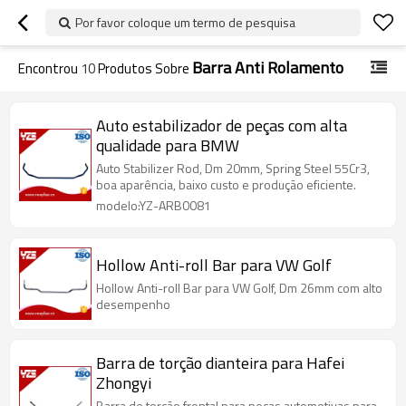
Por favor coloque um termo de pesquisa
Barra Anti Rolamento
Encontrou
10
Produtos Sobre
Auto estabilizador de peças com alta
qualidade para BMW
Auto Stabilizer Rod, Dm 20mm, Spring Steel 55Cr3,
boa aparência, baixo custo e produção eficiente.
modelo:YZ-ARB0081
Hollow Anti-roll Bar para VW Golf
Hollow Anti-roll Bar para VW Golf, Dm 26mm com alto
desempenho
Barra de torção dianteira para Hafei
Zhongyi
Barra de torção frontal para peças automotivas para