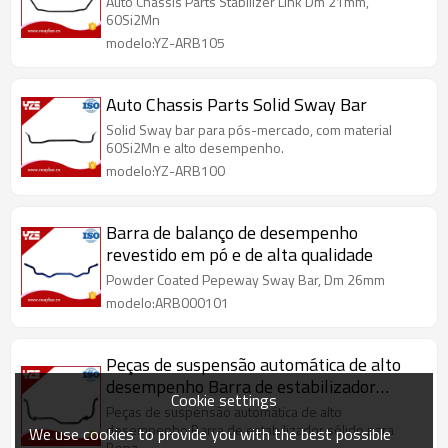
Auto Chassis Parts Stabilizer Link Dm 21mm,
60Si2Mn
modelo:YZ-ARB105
Auto Chassis Parts Solid Sway Bar
Solid Sway bar para pós-mercado, com material
60Si2Mn e alto desempenho.
modelo:YZ-ARB100
Barra de balanço de desempenho
revestido em pó e de alta qualidade
Powder Coated Pepeway Sway Bar, Dm 26mm
modelo:ARB000101
Peças de suspensão automática de alto
desempenho Barra de estabilizador
Cookie settings
sólido
Peças de suspensão automática de alto
desempenho Barra de estabilizador sólido para
We use cookies to provide you with the best possible
Benz