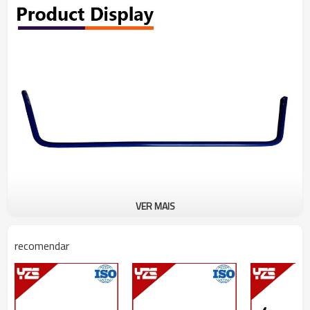
VER MAIS
YZS No.
OE No.
Carro e Anos
Diâmetro
Posição
recomendar
AB000104
HONDA FIT
Φ16