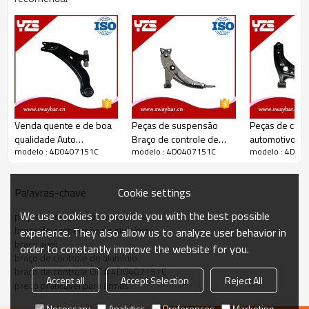
Venda quente e de boa
Peças de suspensão
Peças de chas
qualidade Auto
Braço de controle de
automotivo Br
modelo : 4D0407151C
modelo : 4D0407151C
modelo : 4D04
Suspensão de peças do
ferro OE 48069-12110
controle de f
braço de controle OEM
10328904
48068-33070
Cookie settings
Palavras-chave
Bolsa de plástico + estojo de
Detalhes da embalagem:
madeira
We use cookies to provide you with the best possible
peças de suspensão automática
Detalhes da Entrega:
45 dias após receber o depósito
braço de suspensão de alumínio
experience. They also allow us to analyze user behavior in
braço audi
order to constantly improve the website for you.
braço de controle de alumínio
braço de controle OE # 4D0407151C
Accept all
Accept Selection
Reject All
preço praticável para armas
Necessary
Analytics
Preferences
Marketing