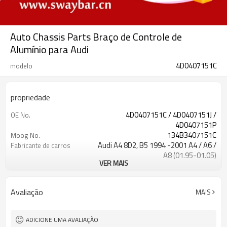
Auto Chassis Parts Braço de Controle de
Alumínio para Audi
4D0407151C
modelo
propriedade
4D0407151C / 4D0407151J /
OE No.
4D0407151P
134B3407151C
Moog No.
Audi A4 8D2, B5 1994 -2001 A4 / A6 /
Fabricante de carros
A8 (01.95-01.05)
VER MAIS
2 anos
garantia
Xangai ou Ningbo
Porto FOB
L / C, T / T
Termos de pagamento
Avaliação
MAIS
Prata
Cor
ADICIONE UMA AVALIAÇÃO