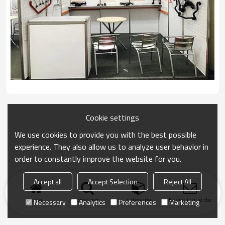
Cookie settings
We use cookies to provide you with the best possible
experience. They also allow us to analyze user behavior in
order to constantly improve the website for you.
Accept all
Accept Selection
Reject All
casa
procurar
categoria
Enviar inquérito
Necessary
Analytics
Preferences
Marketing