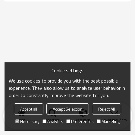
Cookie settings
We use cookies to provide you with the best possible
experience. They also allow us to analyze user behavior in
order to constantly improve the website for you.
Accept all
Accept Selection
Reject All
casa
procurar
categoria
Enviar inquérito
Necessary
Analytics
Preferences
Marketing