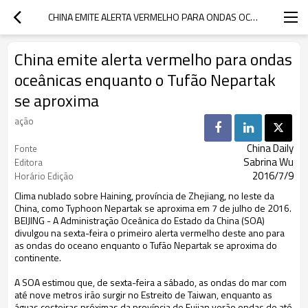
CHINA EMITE ALERTA VERMELHO PARA ONDAS OCEÂNICAS ENQUANTO O TUFÃO NEPARTAK SE APROXIMA
China emite alerta vermelho para ondas
oceânicas enquanto o Tufão Nepartak
se aproxima
ação
China Daily
Fonte
Sabrina Wu
Editora
2016/7/9
Horário Edição
Clima nublado sobre Haining, província de Zhejiang, no leste da
China, como Typhoon Nepartak se aproxima em 7 de julho de 2016.
BEIJING - A Administração Oceânica do Estado da China (SOA)
divulgou na sexta-feira o primeiro alerta vermelho deste ano para
as ondas do oceano enquanto o Tufão Nepartak se aproxima do
continente.
A SOA estimou que, de sexta-feira a sábado, as ondas do mar com
até nove metros irão surgir no Estreito de Taiwan, enquanto as
águas costeiras próximas da província de Fujian verão ondas de até