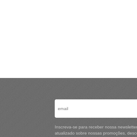
Inscreva-se para receber nossa newslette
atualizado sobre nossas promoções, desco