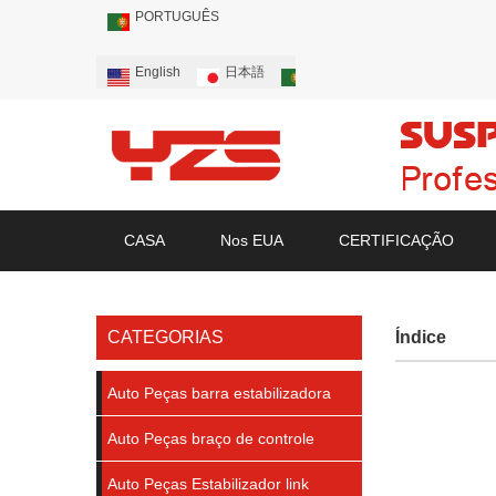
PORTUGUÊS
English
日本語
Português
Русский
CASA
Nos EUA
CERTIFICAÇÃO
CATEGORIAS
Índice
Auto Peças barra estabilizadora
Auto Peças braço de controle
Auto Peças Estabilizador link